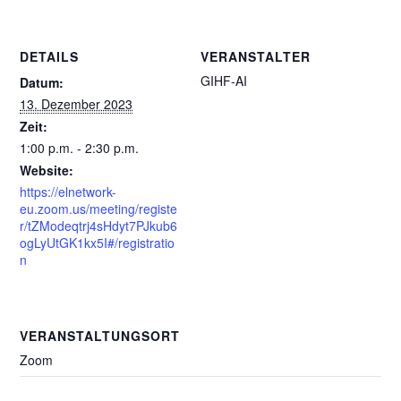
DETAILS
VERANSTALTER
GIHF-AI
Datum:
13. Dezember 2023
Zeit:
1:00 p.m. - 2:30 p.m.
Website:
https://elnetwork-
eu.zoom.us/meeting/registe
r/tZModeqtrj4sHdyt7PJkub6
ogLyUtGK1kx5I#/registratio
n
VERANSTALTUNGSORT
Zoom