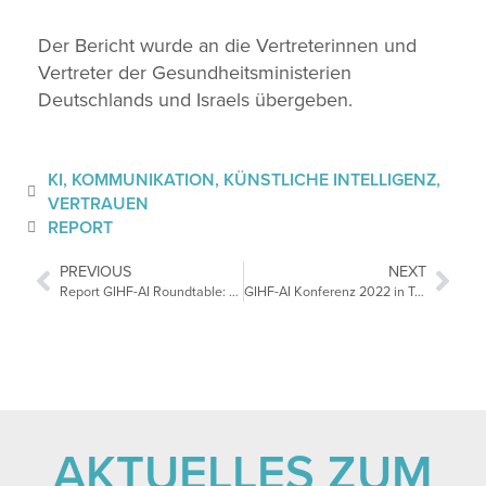
Der Bericht wurde an die Vertreterinnen und
Vertreter der Gesundheitsministerien
Deutschlands und Israels übergeben.
KI
,
KOMMUNIKATION
,
KÜNSTLICHE INTELLIGENZ
,
VERTRAUEN
REPORT
PREVIOUS
NEXT
Report GIHF-AI Roundtable: Die Regulierung von Gesundheitsdaten
GIHF-AI Konferenz 2022 in Tel Aviv: Die Gesundheitsversorgung der Zukunft
AKTUELLES ZUM