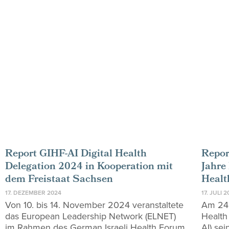
Report GIHF-AI Digital Health
Repor
Delegation 2024 in Kooperation mit
Jahre
dem Freistaat Sachsen
Healt
17. DEZEMBER 2024
17. JULI 
Von 10. bis 14. November 2024 veranstaltete
Am 24.
das European Leadership Network (ELNET)
Health 
im Rahmen des German Israeli Health Forum
AI) se