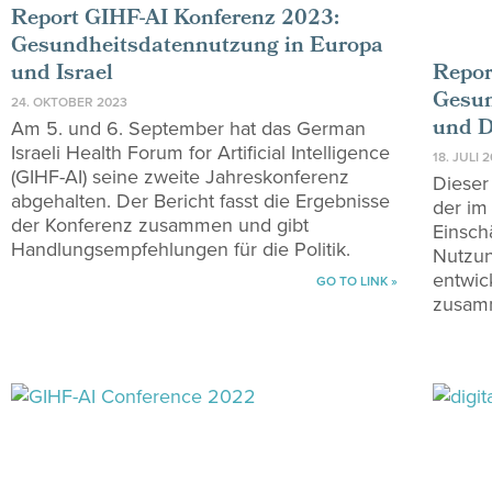
Report GIHF-AI Konferenz 2023:
Gesundheitsdatennutzung in Europa
und Israel
Repor
Gesun
24. OKTOBER 2023
und D
Am 5. und 6. September hat das German
Israeli Health Forum for Artificial Intelligence
18. JULI 
(GIHF-AI) seine zweite Jahreskonferenz
Dieser
abgehalten. Der Bericht fasst die Ergebnisse
der im
der Konferenz zusammen und gibt
Einsch
Handlungsempfehlungen für die Politik.
Nutzun
entwic
GO TO LINK »
zusam