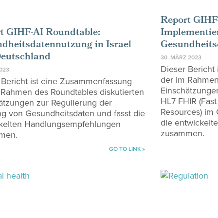
Report GIHF
t GIHF-AI Roundtable:
Implementie
dheitsdatennutzung in Israel
Gesundheits
eutschland
30. MÄRZ 2023
Dieser Bericht
2023
der im Rahmen 
 Bericht ist eine Zusammenfassung
Einschätzunge
 Rahmen des Roundtables diskutierten
HL7 FHIR (Fast 
ätzungen zur Regulierung der
Resources) im
g von Gesundheitsdaten und fasst die
die entwickel
kelten Handlungsempfehlungen
zusammen.
men.
GO TO LINK »