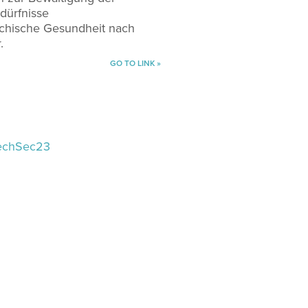
edürfnisse
ychische Gesundheit nach
.
GO TO LINK »